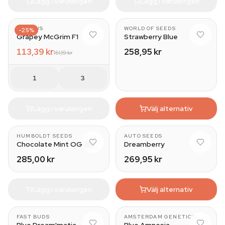
Lägg i varukorgen
Lägg i varukorgen
AZARIUS
WORLD OF SEEDS
-25%
Grapey McGrim F1
Strawberry Blue
113,39 kr
258,95 kr
151,19 kr
1
3
Lägg i varukorgen
Välj alternativ
HUMBOLDT SEEDS
AUTO SEEDS
Chocolate Mint OG 2.0
Dreamberry
285,00 kr
269,95 kr
Lägg i varukorgen
Välj alternativ
FAST BUDS
AMSTERDAM GENETICS