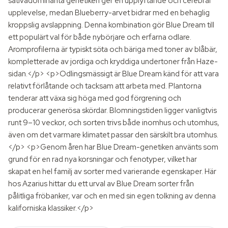
sativadominanta genetiken ger en upplyftande och cerebral
upplevelse, medan Blueberry-arvet bidrar med en behaglig
kroppslig avslappning. Denna kombination gör Blue Dream till
ett populärt val för både nybörjare och erfarna odlare.
Aromprofilerna är typiskt söta och bäriga med toner av blåbär,
kompletterade av jordiga och kryddiga undertoner från Haze-
sidan.</p> <p>Odlingsmässigt är Blue Dream känd för att vara
relativt förlåtande och tacksam att arbeta med. Plantorna
tenderar att växa sig höga med god förgrening och
producerar generösa skördar. Blomningstiden ligger vanligtvis
runt 9–10 veckor, och sorten trivs både inomhus och utomhus,
även om det varmare klimatet passar den särskilt bra utomhus.
</p> <p>Genom åren har Blue Dream-genetiken använts som
grund för en rad nya korsningar och fenotyper, vilket har
skapat en hel familj av sorter med varierande egenskaper. Här
hos Azarius hittar du ett urval av Blue Dream sorter från
pålitliga fröbanker, var och en med sin egen tolkning av denna
kaliforniska klassiker.</p>