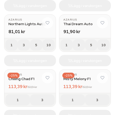
Lägg i varukorgen
Lägg i varukorgen
AZARIUS
AZARIUS
Northern Lights Auto
Thai Dream Auto
81,01 kr
91,90 kr
1
3
5
10
1
3
5
10
Lägg i varukorgen
Lägg i varukorgen
AZARIUS
AZARIUS
-25%
-25%
Chilling Chad F1
Misty Melony F1
113,39 kr
113,39 kr
151,19 kr
151,19 kr
1
3
1
3