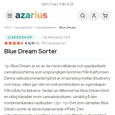
Skip to content
Fri frakt från €25
Hem
Cannabisfron
Cannabissorter
Blue Dream
SEEDSHOP
38 PRODUKTER
4.5
/5
från 781 recensioner
Blue Dream Sorter
<p>Blue Dream är en av de mest välkända och uppskattade
cannabissorterna som ursprungligen kommer från Kalifornien.
Denna sativadominanta hybrid är en korsning mellan Blueberry
och Haze, vilket ger den en unik kombination av egenskaper
från båda föräldrarna. Sedan sin tillkomst har Blue Dream blivit
en riktig klassiker inom cannabiskulturen, särskilt på den
nordamerikanska västkusten.</p> <p>Det som utmärker Blue
Dream sorter är deras balanserade effekt. Den