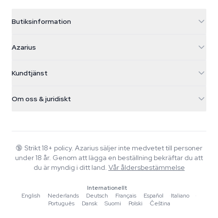
Butiksinformation
Azarius
Azarius
Galvaniweg 11
5482 TN Schijndel
Cannabisfrön
Kundtjänst
Nederland
Magiska svampar
Fraktinfo
support@azarius.com
Smokeshop
Om oss & juridiskt
+31(0)204897914
Returpolicy
Smartshop
Om Azarius
Kvalitetsgaranti
Herbshop
Wiki
Kontakta oss
Growshop
Blog
🔞
Strikt 18+ policy. Azarius säljer inte medvetet till personer
Vanliga frågor
under 18 år. Genom att lägga en beställning bekräftar du att
Musik
Integritetspolicy
du är myndig i ditt land.
Vår åldersbestämmelse
Skribenter
Internationellt
Redaktionella standarder
English
·
Nederlands
·
Deutsch
·
Français
·
Español
·
Italiano
·
Português
·
Dansk
·
Suomi
·
Polski
·
Čeština
Verktyg & Kalkylatorer