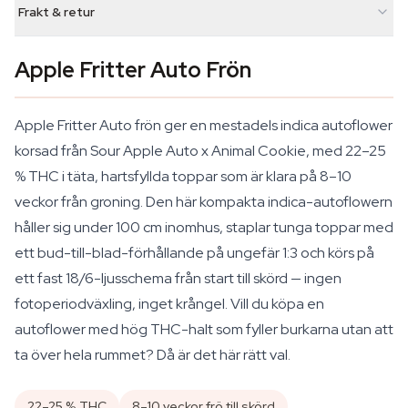
Frakt & retur
Apple Fritter Auto Frön
Apple Fritter Auto frön ger en mestadels indica autoflower
korsad från Sour Apple Auto x Animal Cookie, med 22–25
% THC i täta, hartsfyllda toppar som är klara på 8–10
veckor från groning. Den här kompakta indica-autoflowern
håller sig under 100 cm inomhus, staplar tunga toppar med
ett bud-till-blad-förhållande på ungefär 1:3 och körs på
ett fast 18/6-ljusschema från start till skörd — ingen
fotoperiodväxling, inget krångel. Vill du köpa en
autoflower med hög THC-halt som fyller burkarna utan att
ta över hela rummet? Då är det här rätt val.
22–25 % THC
8–10 veckor frö till skörd