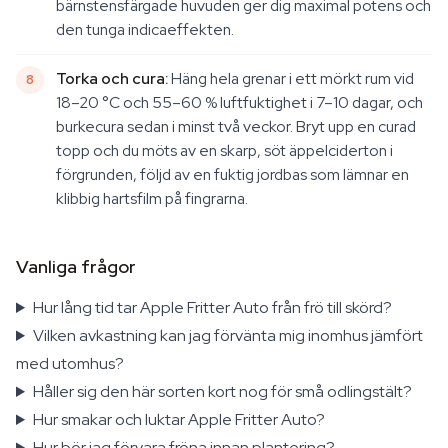
bärnstensfärgade huvuden ger dig maximal potens och
den tunga indicaeffekten.
Torka och cura:
Häng hela grenar i ett mörkt rum vid
18–20 °C och 55–60 % luftfuktighet i 7–10 dagar, och
burkecura sedan i minst två veckor. Bryt upp en curad
topp och du möts av en skarp, söt äppelciderton i
förgrunden, följd av en fuktig jordbas som lämnar en
klibbig hartsfilm på fingrarna.
Vanliga frågor
Hur lång tid tar Apple Fritter Auto från frö till skörd?
Vilken avkastning kan jag förvänta mig inomhus jämfört
med utomhus?
Håller sig den här sorten kort nog för små odlingstält?
Hur smakar och luktar Apple Fritter Auto?
Hur bör jag förvara fröna innan plantering?