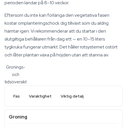
perioden landar på 8–10 veckor.
Eftersom du inte kan förlänga den vegetativa fasen
kostar omplanteringschock dig tillväxt som du aldrig
hämtar igen. Vi rekommenderar att du startar i den
slutgiltiga behållaren från dag ett — en 10–15 liters
tygkruka fungerar utmärkt. Det håller rotsystemet ostört
och låter plantan växa på höjden utan att stanna av.
Gronings-
och
tidsöversikt
Fas
Varaktighet
Viktig detalj
Groning