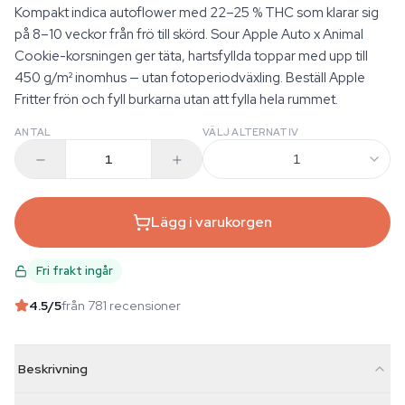
Kompakt indica autoflower med 22–25 % THC som klarar sig
på 8–10 veckor från frö till skörd. Sour Apple Auto x Animal
Cookie-korsningen ger täta, hartsfyllda toppar med upp till
450 g/m² inomhus — utan fotoperiodväxling. Beställ Apple
Fritter frön och fyll burkarna utan att fylla hela rummet.
ANTAL
VÄLJ ALTERNATIV
1
Lägg i varukorgen
Fri frakt ingår
4.5
/5
från 781 recensioner
Beskrivning