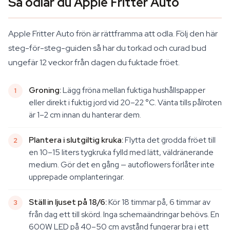
Så odlar du Apple Fritter Auto
Apple Fritter Auto frön är rättframma att odla. Följ den här
steg-för-steg-guiden så har du torkad och curad bud
ungefär 12 veckor från dagen du fuktade fröet.
Groning:
Lägg fröna mellan fuktiga hushållspapper
eller direkt i fuktig jord vid 20–22 °C. Vänta tills pålroten
är 1–2 cm innan du hanterar dem.
Plantera i slutgiltig kruka:
Flytta det grodda fröet till
en 10–15 liters tygkruka fylld med lätt, väldränerande
medium. Gör det en gång — autoflowers förlåter inte
upprepade omplanteringar.
Ställ in ljuset på 18/6:
Kör 18 timmar på, 6 timmar av
från dag ett till skörd. Inga schemaändringar behövs. En
600W LED på 40–50 cm avstånd fungerar bra i ett