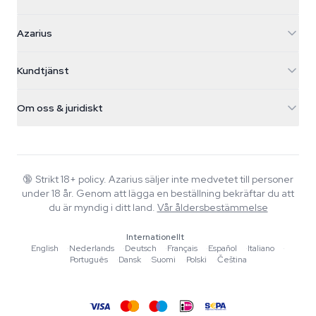
Azarius
Azarius
Galvaniweg 11
5482 TN Schijndel
Cannabisfrön
Kundtjänst
Nederland
Magiska svampar
Fraktinfo
support@azarius.com
Smokeshop
Om oss & juridiskt
+31(0)204897914
Returpolicy
Smartshop
Om Azarius
Kvalitetsgaranti
Herbshop
Wiki
Kontakta oss
Growshop
Blog
🔞
Strikt 18+ policy. Azarius säljer inte medvetet till personer
Vanliga frågor
under 18 år. Genom att lägga en beställning bekräftar du att
Skribenter
Integritetspolicy
du är myndig i ditt land.
Vår åldersbestämmelse
Redaktionella standarder
Internationellt
Verktyg & Kalkylatorer
English
·
Nederlands
·
Deutsch
·
Français
·
Español
·
Italiano
·
Português
·
Dansk
·
Suomi
·
Polski
·
Čeština
Erbjudanden
Sajtkarta