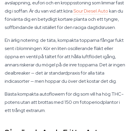
avslappning, eufori och en kroppsstoning som limmar fast
dig i soffan. Är du van vid att köra
Sour Diesel Auto
kan du
förvänta dig en betydligt kortare planta och ett tyngre,
soffbindande slut istället för den raciga dagtidsrusen.
En ärlig notering: de täta, kompakta topparna fångar fukt
sent i blomningen. Kör en liten oscillerande fläkt eller
öppna en ventil på tältet för att hålla luftflödet igång,
annars riskerar du mögel på de inre topparna. Det är ingen
dealbreaker — det är standardpraxis för alla täta
indicasorter — men hoppar du över det kostar det dig.
Bästa kompakta autoflowern för dig som vill ha hög THC-
potens utan att brottas med 150 cm fotoperiodplantor i
ett trångt extrarum.